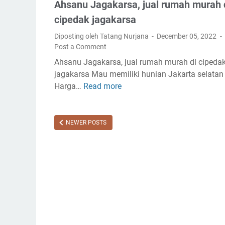
a
Ahsanu Jagakarsa, jual rumah murah 
k
cipedak jagakarsa
a
Diposting oleh Tatang Nurjana
December 05, 2022
r
Post a Comment
t
a
Ahsanu Jagakarsa, jual rumah murah di cipeda
S
jagakarsa Mau memiliki hunian Jakarta selatan
e
Harga…
Read more
A
l
h
a
s
t
a
NEWER POSTS
a
n
n
u
J
a
g
a
k
a