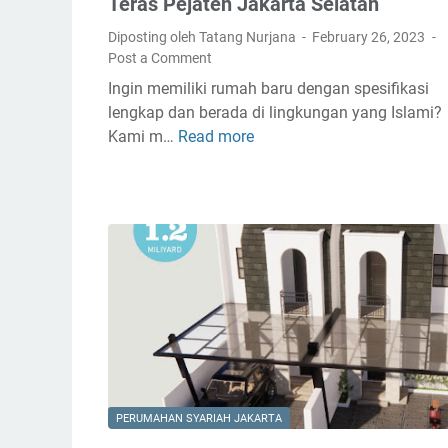
Teras Pejaten Jakarta Selatan
T
o
Diposting oleh Tatang Nurjana
February 26, 2023
w
Post a Comment
n
Ingin memiliki rumah baru dengan spesifikasi
h
lengkap dan berada di lingkungan yang Islami?
o
Kami m…
Read more
T
u
e
s
r
e
a
s
P
e
j
a
t
e
n
PERUMAHAN SYARIAH JAKARTA
J