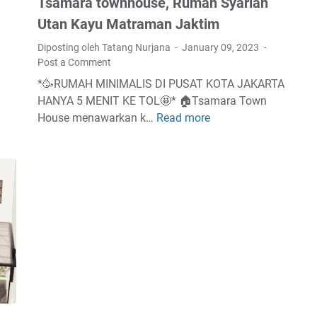
Tsamara townhouse, Rumah Syariah
r
a
Utan Kayu Matraman Jaktim
c
Diposting oleh Tatang Nurjana
January 09, 2023
a
Post a Comment
s
*🥳RUMAH MINIMALIS DI PUSAT KOTA JAKARTA
HANYA 5 MENIT KE TOL🤩* 🏠Tsamara Town
House menawarkan k…
Read more
T
s
a
m
a
r
a
t
o
w
n
h