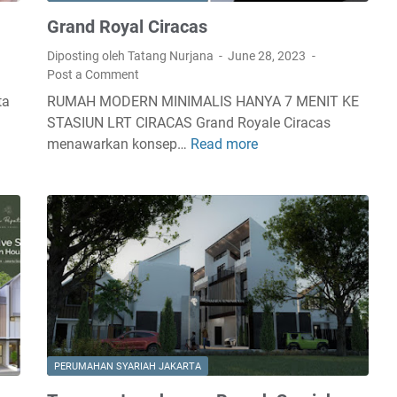
Grand Royal Ciracas
Diposting oleh Tatang Nurjana
June 28, 2023
Post a Comment
ta
RUMAH MODERN MINIMALIS HANYA 7 MENIT KE
STASIUN LRT CIRACAS Grand Royale Ciracas
menawarkan konsep…
Read more
G
r
a
n
d
R
o
y
a
l
C
PERUMAHAN SYARIAH JAKARTA
i