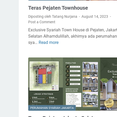
Teras Pejaten Townhouse
Diposting oleh Tatang Nurjana
August 14, 2023
Post a Comment
Exclusive Syariah Town House di Pejaten, Jakar
Selatan Alhamdulillah, akhirnya ada perumahan
sya…
Read more
T
e
r
a
s
P
e
j
a
t
e
PERUMAHAN SYARIAH JAKARTA
n