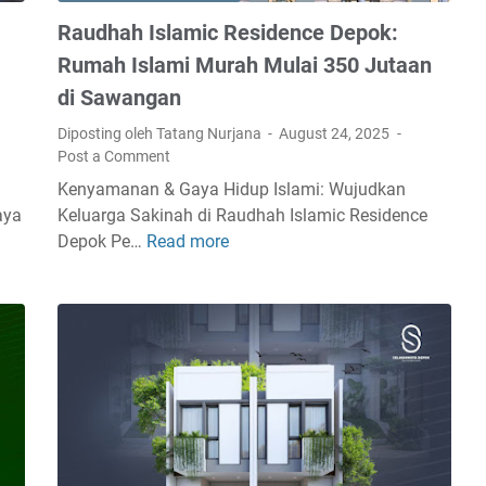
Raudhah Islamic Residence Depok:
Rumah Islami Murah Mulai 350 Jutaan
di Sawangan
Diposting oleh Tatang Nurjana
August 24, 2025
Post a Comment
Kenyamanan & Gaya Hidup Islami: Wujudkan
aya
Keluarga Sakinah di Raudhah Islamic Residence
Depok Pe…
Read more
R
a
u
d
h
a
h
I
s
l