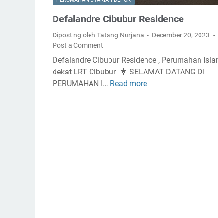
:
PERUMAHAN SYARIAH DEPOK
C
H
Defalandre Cibubur Residence
i
u
n
n
Diposting oleh Tatang Nurjana
December 20, 2023
a
Post a Comment
i
n
a
Defalandre Cibubur Residence , Perumahan Isla
g
n
dekat LRT Cibubur 🌟 SELAMAT DATANG DI
k
M
PERUMAHAN I…
Read more
D
a
o
e
d
f
e
a
r
l
n
a
,
n
S
d
t
r
r
e
a
C
t
i