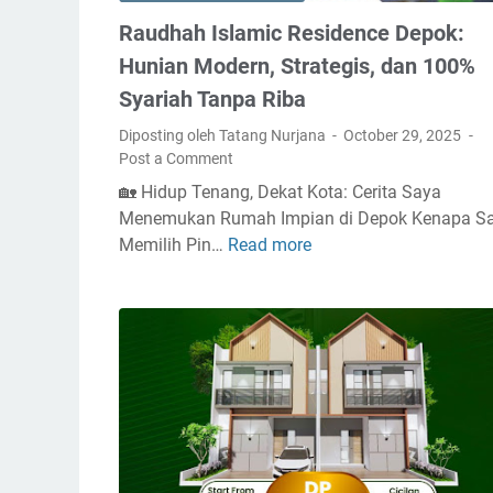
Raudhah Islamic Residence Depok:
Hunian Modern, Strategis, dan 100%
Syariah Tanpa Riba
Diposting oleh Tatang Nurjana
October 29, 2025
Post a Comment
🏡 Hidup Tenang, Dekat Kota: Cerita Saya
Menemukan Rumah Impian di Depok Kenapa S
Memilih Pin…
Read more
R
a
u
d
h
a
h
I
s
l