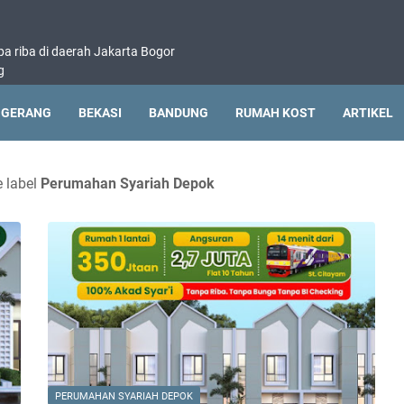
pa riba di daerah Jakarta Bogor
g
NGERANG
BEKASI
BANDUNG
RUMAH KOST
ARTIKEL
e label
Perumahan Syariah Depok
PERUMAHAN SYARIAH DEPOK