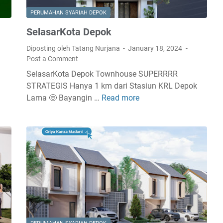
a
PERUMAHAN SYARIAH DEPOK
m
SelasarKota Depok
i
c
Diposting oleh Tatang Nurjana
January 18, 2024
R
Post a Comment
e
SelasarKota Depok Townhouse SUPERRRR
s
STRATEGIS Hanya 1 km dari Stasiun KRL Depok
i
Lama 🤩 Bayangin …
Read more
S
d
e
e
l
n
a
c
s
e
a
D
r
e
K
p
o
o
t
k
a