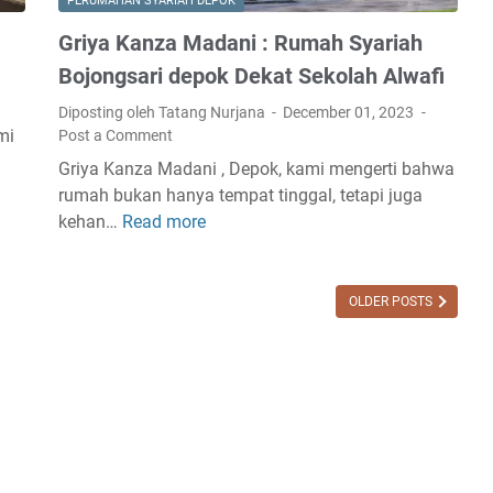
:
PERUMAHAN SYARIAH DEPOK
D
R
Griya Kanza Madani : Rumah Syariah
e
u
p
Bojongsari depok Dekat Sekolah Alwafi
m
o
a
Diposting oleh Tatang Nurjana
December 01, 2023
k
h
mi
Post a Comment
I
Griya Kanza Madani , Depok, kami mengerti bahwa
s
rumah bukan hanya tempat tinggal, tetapi juga
l
kehan…
Read more
G
a
r
m
i
i
y
OLDER POSTS
M
a
u
K
r
a
a
n
h
z
M
a
u
M