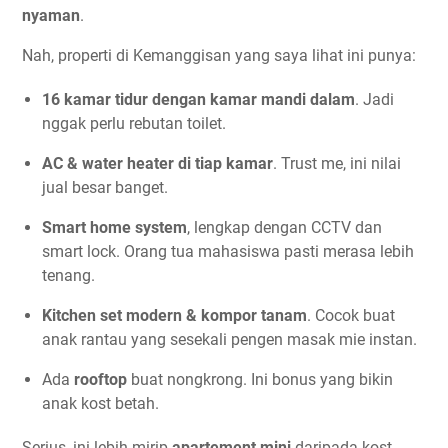
nyaman
.
Nah, properti di Kemanggisan yang saya lihat ini punya:
16 kamar tidur dengan kamar mandi dalam
. Jadi
nggak perlu rebutan toilet.
AC & water heater di tiap kamar
. Trust me, ini nilai
jual besar banget.
Smart home system
, lengkap dengan CCTV dan
smart lock. Orang tua mahasiswa pasti merasa lebih
tenang.
Kitchen set modern & kompor tanam
. Cocok buat
anak rantau yang sesekali pengen masak mie instan.
Ada
rooftop
buat nongkrong. Ini bonus yang bikin
anak kost betah.
Serius, ini lebih mirip
apartement mini
daripada kost