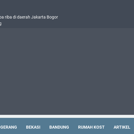
pa riba di daerah Jakarta Bogor
g
NGERANG
BEKASI
BANDUNG
RUMAH KOST
ARTIKEL