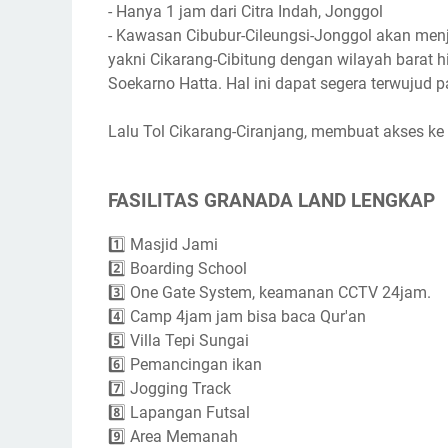
- Hanya 1 jam dari Citra Indah, Jonggol
- Kawasan Cibubur-Cileungsi-Jonggol akan men
yakni Cikarang-Cibitung dengan wilayah barat h
Soekarno Hatta. Hal ini dapat segera terwujud
Lalu Tol Cikarang-Ciranjang, membuat akses 
FASILITAS GRANADA LAND LENGKAP
1️⃣ Masjid Jami
2️⃣ Boarding School
3️⃣ One Gate System, keamanan CCTV 24jam.
4️⃣ Camp 4jam jam bisa baca Qur'an
5️⃣ Villa Tepi Sungai
6️⃣ Pemancingan ikan
7️⃣ Jogging Track
8️⃣ Lapangan Futsal
9️⃣ Area Memanah