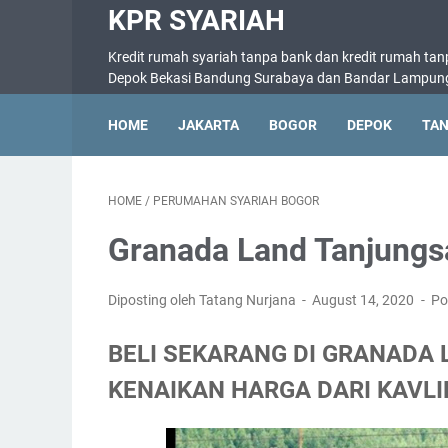
KPR SYARIAH
Kredit rumah syariah tanpa bank dan kredit rumah tan
Depok Bekasi Bandung Surabaya dan Bandar Lampun
HOME
JAKARTA
BOGOR
DEPOK
TA
HOME
/
PERUMAHAN SYARIAH BOGOR
Granada Land Tanjungs
Diposting oleh Tatang Nurjana
August 14, 2020
Po
BELI SEKARANG DI GRANADA 
KENAIKAN HARGA DARI KAVLI