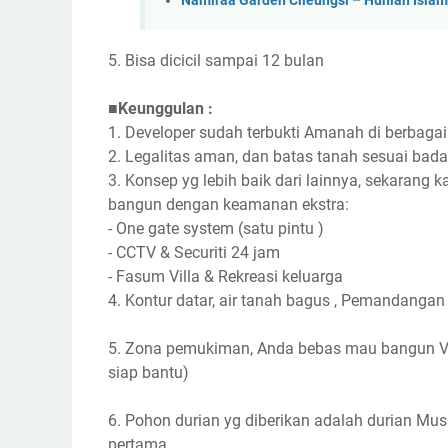
Namiraa Garden Cileungsi – Hunian Islam
5. Bisa dicicil sampai 12 bulan
■Keunggulan :
1. Developer sudah terbukti Amanah di berbagai
2. Legalitas aman, dan batas tanah sesuai bad
3. Konsep yg lebih baik dari lainnya, sekarang 
bangun dengan keamanan ekstra:
- One gate system (satu pintu )
- CCTV & Securiti 24 jam
- Fasum Villa & Rekreasi keluarga
4. Kontur datar, air tanah bagus , Pemandanga
5. Zona pemukiman, Anda bebas mau bangun Vill
siap bantu)
6. Pohon durian yg diberikan adalah durian Mus
pertama .