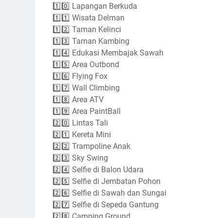
1️⃣0️⃣ Lapangan Berkuda
1️⃣1️⃣ Wisata Delman
1️⃣2️⃣ Taman Kelinci
1️⃣3️⃣ Taman Kambing
1️⃣4️⃣ Edukasi Membajak Sawah
1️⃣5️⃣ Area Outbond
1️⃣6️⃣ Flying Fox
1️⃣7️⃣ Wall Climbing
1️⃣8️⃣ Area ATV
1️⃣9️⃣ Area PaintBall
2️⃣0️⃣ Lintas Tali
2️⃣1️⃣ Kereta Mini
2️⃣2️⃣ Trampoline Anak
2️⃣3️⃣ Sky Swing
2️⃣4️⃣ Selfie di Balon Udara
2️⃣5️⃣ Selfie di Jembatan Pohon
2️⃣6️⃣ Selfie di Sawah dan Sungai
2️⃣7️⃣ Selfie di Sepeda Gantung
2️⃣8️⃣ Camping Ground