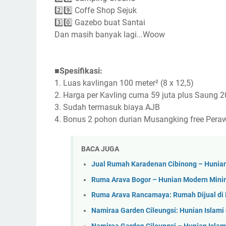
2️⃣9️⃣ Coffe Shop Sejuk
3️⃣0️⃣ Gazebo buat Santai
Dan masih banyak lagi...Woow
■Spesifikasi:
1. Luas kavlingan 100 meter² (8 x 12,5)
2. Harga per Kavling cuma 59 juta plus Saung 2
3. Sudah termasuk biaya AJB
4. Bonus 2 pohon durian Musangking free Pera
BACA JUGA
Jual Rumah Karadenan Cibinong – Hunian
Ruma Arava Bogor – Hunian Modern Minim
Ruma Arava Rancamaya: Rumah Dijual di B
Namiraa Garden Cileungsi: Hunian Islam