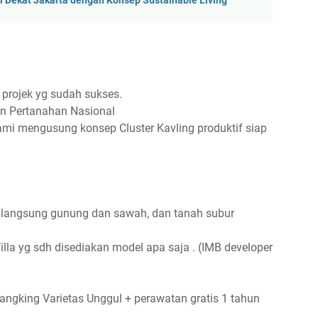
i Dekat Jakarta dengan Konsep Sustainable Living
 projek yg sudah sukses.
an Pertanahan Nasional
kami mengusung konsep Cluster Kavling produktif siap
n langsung gunung dan sawah, dan tanah subur
a yg sdh disediakan model apa saja . (IMB developer
angking Varietas Unggul + perawatan gratis 1 tahun