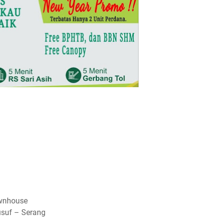
ownhouse
usuf – Serang