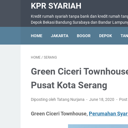
KPR SYARIAH
Kredit rumah syariah tanpa bank dan kredit rumah tan
Depok Bekasi Bandung Surabaya dan Bandar Lampun
HOME
JAKARTA
BOGOR
DEPOK
TA
HOME
/
SERANG
Green Ciceri Townhouse
Pusat Kota Serang
Diposting oleh Tatang Nurjana
June 18, 2020
Post
Green Ciceri Townhouse,
Perumahan Syari