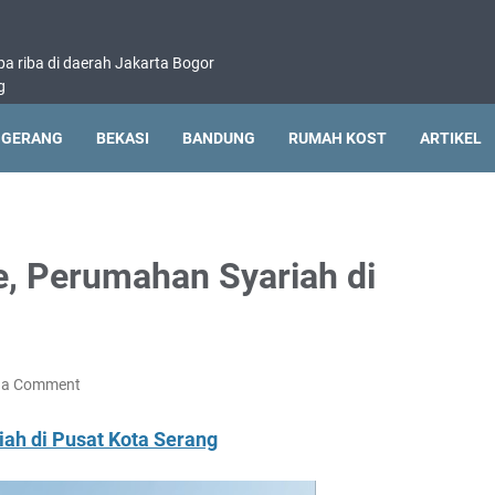
pa riba di daerah Jakarta Bogor
g
NGERANG
BEKASI
BANDUNG
RUMAH KOST
ARTIKEL
, Perumahan Syariah di
 a Comment
ah di Pusat Kota Serang