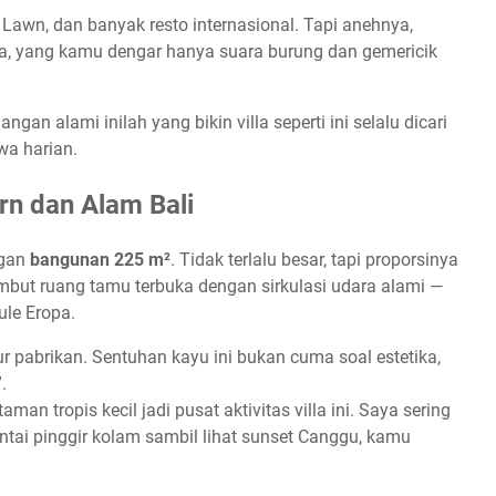
he Lawn, dan banyak resto internasional. Tapi anehnya,
lla, yang kamu dengar hanya suara burung dan gemericik
ngan alami inilah yang bikin villa seperti ini selalu dicari
wa harian.
n dan Alam Bali
ngan
bangunan 225 m²
. Tidak terlalu besar, tapi proporsinya
but ruang tamu terbuka dengan sirkulasi udara alami —
ule Eropa.
r pabrikan. Sentuhan kayu ini bukan cuma soal estetika,
.
aman tropis kecil jadi pusat aktivitas villa ini. Saya sering
antai pinggir kolam sambil lihat sunset Canggu, kamu