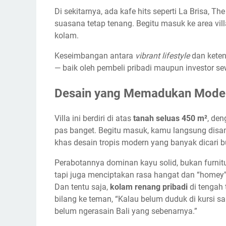
Di sekitarnya, ada kafe hits seperti La Brisa, T
suasana tetap tenang. Begitu masuk ke area vi
kolam.
Keseimbangan antara
vibrant lifestyle
dan ketena
— baik oleh pembeli pribadi maupun investor se
Desain yang Memadukan Moder
Villa ini berdiri di atas
tanah seluas 450 m²
, de
pas banget. Begitu masuk, kamu langsung disam
khas desain tropis modern yang banyak dicari b
Perabotannya dominan kayu solid, bukan furnitu
tapi juga menciptakan rasa hangat dan “homey”
Dan tentu saja,
kolam renang pribadi
di tengah t
bilang ke teman, “Kalau belum duduk di kursi s
belum ngerasain Bali yang sebenarnya.”