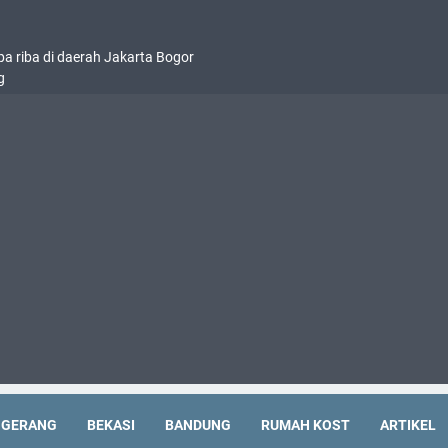
pa riba di daerah Jakarta Bogor
g
NGERANG
BEKASI
BANDUNG
RUMAH KOST
ARTIKEL