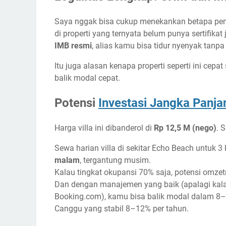
Saya nggak bisa cukup menekankan betapa pentin
di properti yang ternyata belum punya sertifikat j
IMB resmi
, alias kamu bisa tidur nyenyak tanpa
Itu juga alasan kenapa properti seperti ini cepat 
balik modal cepat.
Potensi
Investasi Jangka Panja
Harga villa ini dibanderol di
Rp 12,5 M (nego)
. 
Sewa harian villa di sekitar Echo Beach untuk 3
malam
, tergantung musim.
Kalau tingkat okupansi 70% saja, potensi omzet
Dan dengan manajemen yang baik (apalagi kala
Booking.com), kamu bisa balik modal dalam 8–1
Canggu yang stabil 8–12% per tahun.