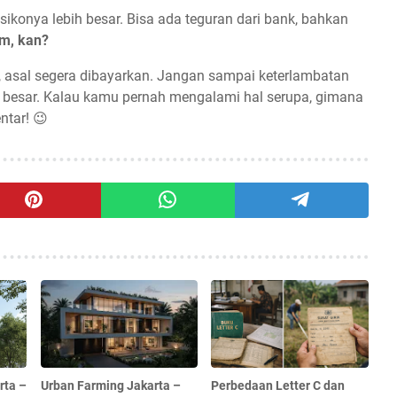
risikonya lebih besar. Bisa ada teguran dari bank, bahkan
m, kan?
si, asal segera dibayarkan. Jangan sampai keterlambatan
bih besar. Kalau kamu pernah mengalami hal serupa, gimana
tar! 😉
rta –
Urban Farming Jakarta –
Perbedaan Letter C dan