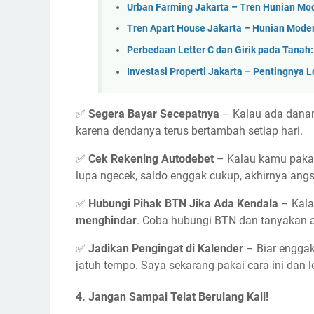
Urban Farming Jakarta – Tren Hunian Mo
Tren Apart House Jakarta – Hunian Mod
Perbedaan Letter C dan Girik pada Tana
Investasi Properti Jakarta – Pentingnya L
✅
Segera Bayar Secepatnya
– Kalau ada danan
karena dendanya terus bertambah setiap hari.
✅
Cek Rekening Autodebet
– Kalau kamu pakai 
lupa ngecek, saldo enggak cukup, akhirnya angs
✅
Hubungi Pihak BTN Jika Ada Kendala
– Kala
menghindar
. Coba hubungi BTN dan tanyakan ap
✅
Jadikan Pengingat di Kalender
– Biar enggak
jatuh tempo. Saya sekarang pakai cara ini dan l
4.
Jangan Sampai Telat Berulang Kali!