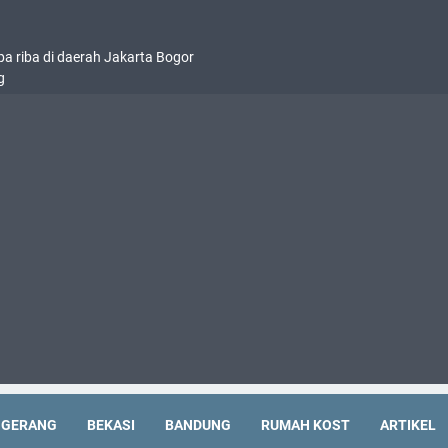
pa riba di daerah Jakarta Bogor
g
NGERANG
BEKASI
BANDUNG
RUMAH KOST
ARTIKEL