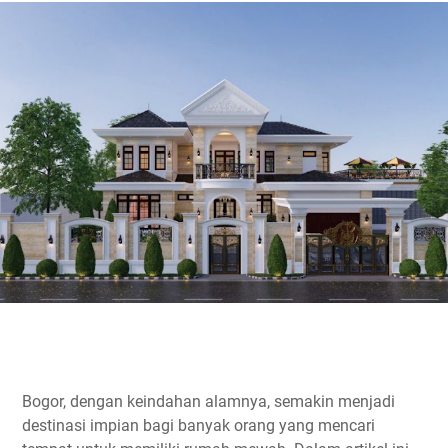
Bogor, dengan keindahan alamnya, semakin menjadi
destinasi impian bagi banyak orang yang mencari