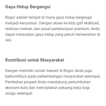
Gaya Hidup Bergengsi
Bogor adalah tempat di mana gaya hidup bergengsi
menjadi kenyataan. Dengan akses ke klub golf eksklusif,
restoran mewah, dan pusat perbelanjaan premium, Anda
dapat merasakan gaya hidup yang penuh kemewahan di
sini.
Kontribusi untuk Masyarakat
Dengan memiliki rumah mewah di Bogor, Anda juga
berkontribusi pada perkembangan masyarakat setempat.
Pembelian properti Anda mendukung pertumbuhan
ekonomi kota dan menciptakan peluang kerja bagi
warga setempat.