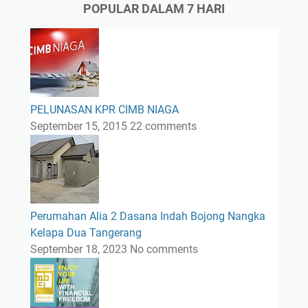
POPULAR DALAM 7 HARI
PELUNASAN KPR CIMB NIAGA
September 15, 2015
22 comments
Perumahan Alia 2 Dasana Indah Bojong Nangka
Kelapa Dua Tangerang
September 18, 2023
No comments