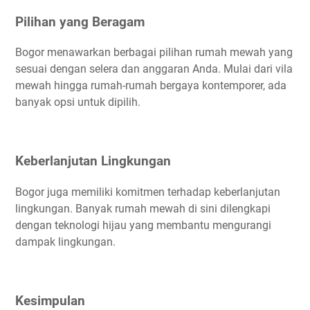
Pilihan yang Beragam
Bogor menawarkan berbagai pilihan rumah mewah yang
sesuai dengan selera dan anggaran Anda. Mulai dari vila
mewah hingga rumah-rumah bergaya kontemporer, ada
banyak opsi untuk dipilih.
Keberlanjutan Lingkungan
Bogor juga memiliki komitmen terhadap keberlanjutan
lingkungan. Banyak rumah mewah di sini dilengkapi
dengan teknologi hijau yang membantu mengurangi
dampak lingkungan.
Kesimpulan