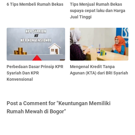
6 Tips Membeli Rumah Bekas
Tips Menjual Rumah Bekas
supaya cepat laku dan Harga
Jual Tinggi
Perbedaan Dasar Prinsip KPR
Mengenal Kredit Tanpa
Syariah Dan KPR
Agunan (KTA) dari BRI Syariah
Konvensional
Post a Comment for "Keuntungan Memiliki
Rumah Mewah di Bogor"