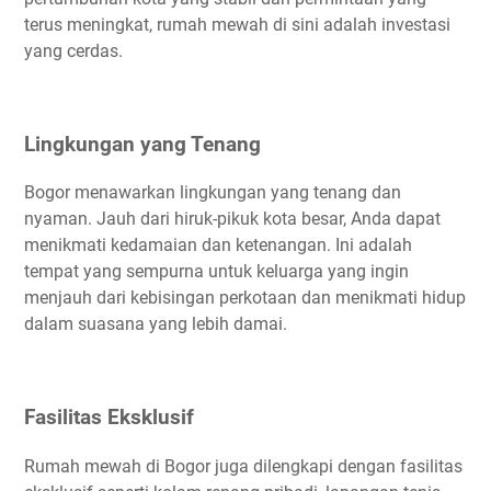
terus meningkat, rumah mewah di sini adalah investasi
yang cerdas.
Lingkungan yang Tenang
Bogor menawarkan lingkungan yang tenang dan
nyaman. Jauh dari hiruk-pikuk kota besar, Anda dapat
menikmati kedamaian dan ketenangan. Ini adalah
tempat yang sempurna untuk keluarga yang ingin
menjauh dari kebisingan perkotaan dan menikmati hidup
dalam suasana yang lebih damai.
Fasilitas Eksklusif
Rumah mewah di Bogor juga dilengkapi dengan fasilitas