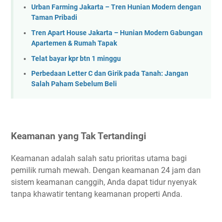
Urban Farming Jakarta – Tren Hunian Modern dengan
Taman Pribadi
Tren Apart House Jakarta – Hunian Modern Gabungan
Apartemen & Rumah Tapak
Telat bayar kpr btn 1 minggu
Perbedaan Letter C dan Girik pada Tanah: Jangan
Salah Paham Sebelum Beli
Keamanan yang Tak Tertandingi
Keamanan adalah salah satu prioritas utama bagi
pemilik rumah mewah. Dengan keamanan 24 jam dan
sistem keamanan canggih, Anda dapat tidur nyenyak
tanpa khawatir tentang keamanan properti Anda.