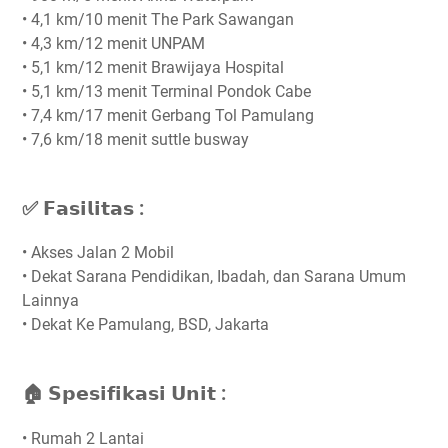
• 4,1 km/10 menit The Park Sawangan
• 4,3 km/12 menit UNPAM
• 5,1 km/12 menit Brawijaya Hospital
• 5,1 km/13 menit Terminal Pondok Cabe
• 7,4 km/17 menit Gerbang Tol Pamulang
• 7,6 km/18 menit suttle busway
✅ 𝗙𝗮𝘀𝗶𝗹𝗶𝘁𝗮𝘀 :⁣⁣⁣
• Akses Jalan 2 Mobil
• Dekat Sarana Pendidikan, Ibadah, dan Sarana Umum
Lainnya
• Dekat Ke Pamulang, BSD, Jakarta
🏠 𝗦𝗽𝗲𝘀𝗶𝗳𝗶𝗸𝗮𝘀𝗶 𝗨𝗻𝗶𝘁 :⁣⁣⁣
• Rumah 2 Lantai