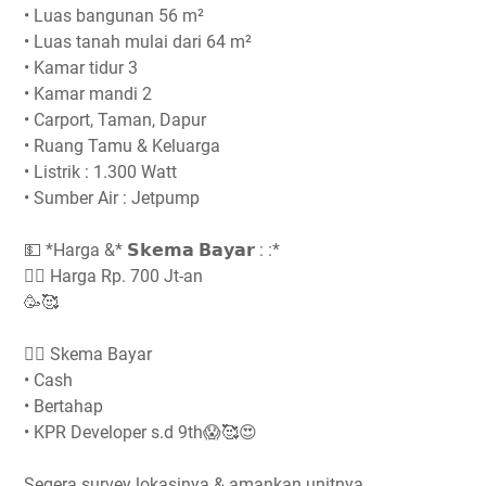
• ⁣⁣Luas bangunan 56 m²
• ⁣⁣Luas tanah mulai dari 64 m²
• ⁣⁣Kamar tidur 3
• ⁣⁣Kamar mandi 2
• ⁣⁣Carport, ⁣⁣Taman, Dapur
• ⁣⁣Ruang Tamu & Keluarga
• Listrik : 1.300 Watt
• Sumber Air : Jetpump
💵 *Harga &* 𝗦𝗸𝗲𝗺𝗮 𝗕𝗮𝘆𝗮𝗿 :⁣⁣⁣ :*
👉🏻 ⁣⁣Harga Rp. 700 Jt-an
🥳🥰
👉🏻 Skema Bayar
• Cash
• Bertahap
• KPR Developer s.d 9th😱🥰😍
Segera survey lokasinya & amankan unitnya ...