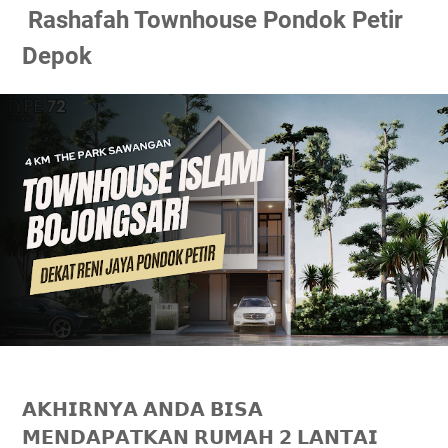
Rashafah Townhouse Pondok Petir
Depok
𝗔𝗞𝗛𝗜𝗥𝗡𝗬𝗔 𝗔𝗡𝗗𝗔 𝗕𝗜𝗦𝗔
𝗠𝗘𝗡𝗗𝗔𝗣𝗔𝗧𝗞𝗔𝗡 𝗥𝗨𝗠𝗔𝗛 𝟮 𝗟𝗔𝗡𝗧𝗔𝗜