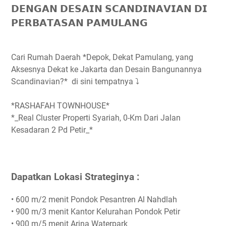
𝗗𝗘𝗡𝗚𝗔𝗡 𝗗𝗘𝗦𝗔𝗜𝗡 𝗦𝗖𝗔𝗡𝗗𝗜𝗡𝗔𝗩𝗜𝗔𝗡 𝗗𝗜
𝗣𝗘𝗥𝗕𝗔𝗧𝗔𝗦𝗔𝗡 𝗣𝗔𝗠𝗨𝗟𝗔𝗡𝗚
Cari Rumah Daerah *Depok, Dekat Pamulang, yang
Aksesnya Dekat ke Jakarta dan Desain Bangunannya
Scandinavian?* di sini tempatnya ⤵️
*RASHAFAH TOWNHOUSE*
*_Real Cluster Properti Syariah, 0-Km Dari Jalan
Kesadaran 2 Pd Petir_*
Dapatkan Lokasi Strateginya :
• 600 m/2 menit Pondok Pesantren Al Nahdlah
• 900 m/3 menit Kantor Kelurahan Pondok Petir
• 900 m/5 menit Arina Waterpark