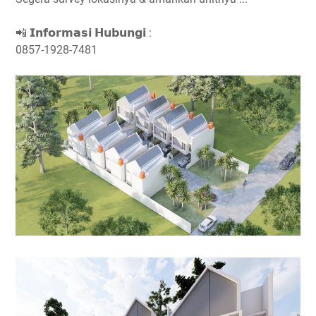
📲 𝗜𝗻𝗳𝗼𝗿𝗺𝗮𝘀𝗶 𝗛𝘂𝗯𝘂𝗻𝗴𝗶 :⁣⁣⁣
0857-1928-7481