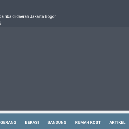
pa riba di daerah Jakarta Bogor
g
NGERANG
BEKASI
BANDUNG
RUMAH KOST
ARTIKEL