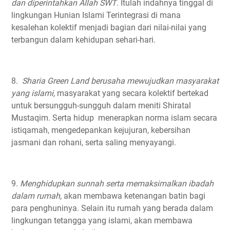
dan diperintahkan Allah SWT
. Itulah indahnya tinggal di
lingkungan Hunian Islami Terintegrasi di mana
kesalehan kolektif menjadi bagian dari nilai-nilai yang
terbangun dalam kehidupan sehari-hari. ⁣
8.
Sharia Green Land berusaha mewujudkan masyarakat
yang islami,
masyarakat yang secara kolektif bertekad
untuk bersungguh-sungguh dalam meniti Shiratal
Mustaqim. Serta hidup menerapkan norma islam secara
istiqamah, mengedepankan kejujuran, kebersihan
jasmani dan rohani, serta saling menyayangi. ⁣
9.
Menghidupkan sunnah serta memaksimalkan ibadah
dalam rumah,
akan membawa ketenangan batin bagi
para penghuninya. Selain itu rumah yang berada dalam
lingkungan tetangga yang islami, akan membawa