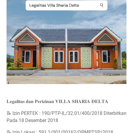
𝐋𝐞𝐠𝐚𝐥𝐢𝐭𝐚𝐬 𝐝𝐚𝐧 𝐏𝐞𝐫𝐢𝐳𝐢𝐧𝐚𝐧 𝐕𝐈𝐋𝐋𝐀 𝐒𝐇𝐀𝐑𝐈𝐀 𝐃𝐄𝐋𝐓𝐀
📝 Izin PERTEK : 190/PTP-IL/32.01/400/2018 Diterbitkan
Pada 18 Desember 2018
📝 Izin Lokasi : 591.1/001/00162/DPMPTSP/2018