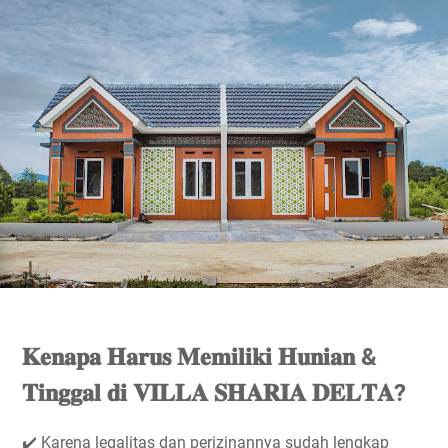
𝐊𝐞𝐧𝐚𝐩𝐚 𝐇𝐚𝐫𝐮𝐬 𝐌𝐞𝐦𝐢𝐥𝐢𝐤𝐢 𝐇𝐮𝐧𝐢𝐚𝐧 &
𝐓𝐢𝐧𝐠𝐠𝐚𝐥 𝐝𝐢 𝐕𝐈𝐋𝐋𝐀 𝐒𝐇𝐀𝐑𝐈𝐀 𝐃𝐄𝐋𝐓𝐀?
✔️ Karena legalitas dan perizinannya sudah lengkap