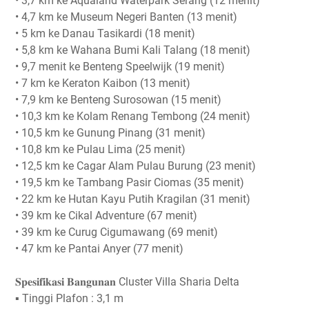
• 3,7 km ke Aqualand Waterpark Serang (12 menit)
• 4,7 km ke Museum Negeri Banten (13 menit)
• 5 km ke Danau Tasikardi (18 menit)
• 5,8 km ke Wahana Bumi Kali Talang (18 menit)
• 9,7 menit ke Benteng Speelwijk (19 menit)
• 7 km ke Keraton Kaibon (13 menit)
• 7,9 km ke Benteng Surosowan (15 menit)
• 10,3 km ke Kolam Renang Tembong (24 menit)
• 10,5 km ke Gunung Pinang (31 menit)
• 10,8 km ke Pulau Lima (25 menit)
• 12,5 km ke Cagar Alam Pulau Burung (23 menit)
• 19,5 km ke Tambang Pasir Ciomas (35 menit)
• 22 km ke Hutan Kayu Putih Kragilan (31 menit)
• 39 km ke Cikal Adventure (67 menit)
• 39 km ke Curug Cigumawang (69 menit)
• 47 km ke Pantai Anyer (77 menit)
𝐒𝐩𝐞𝐬𝐢𝐟𝐢𝐤𝐚𝐬𝐢 𝐁𝐚𝐧𝐠𝐮𝐧𝐚𝐧 Cluster Villa Sharia Delta
▪️ Tinggi Plafon : 3,1 m