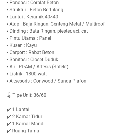
▪️ Pondasi : Corplat Beton
▪️ Struktur : Beton Bertulang
▪️ Lantai : Keramik 40×40
▪️ Atap : Baja Ringan, Genteng Metal / Multiroof
▪️ Dinding : Bata Ringan, plester, aci, cat
▪️ Pintu Utama : Panel
▪️ Kusen : Kayu
▪️ Carport : Rabat Beton
▪️ Sanitasi : Closet Duduk
▪️ Air : PDAM / Artesis (Satelit)
▪️ Listrik : 1300 watt
▪️ Aksesoris : Conwood / Sunda Plafon
🪀 Tipe Unit: 36/60
✔️ 1 Lantai
✔️ 2 Kamar Tidur
✔️ 1 Kamar Mandi
✔️ Ruang Tamu