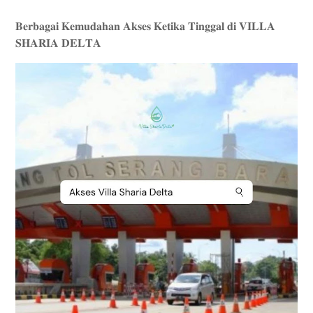
𝐁𝐞𝐫𝐛𝐚𝐠𝐚𝐢 𝐊𝐞𝐦𝐮𝐝𝐚𝐡𝐚𝐧 𝐀𝐤𝐬𝐞𝐬 𝐊𝐞𝐭𝐢𝐤𝐚 𝐓𝐢𝐧𝐠𝐠𝐚𝐥 𝐝𝐢 𝐕𝐈𝐋𝐋𝐀
𝐒𝐇𝐀𝐑𝐈𝐀 𝐃𝐄𝐋𝐓𝐀