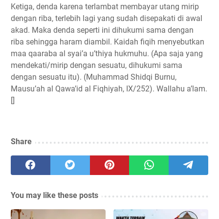
Ketiga, denda karena terlambat membayar utang mirip
dengan riba, terlebih lagi yang sudah disepakati di awal
akad. Maka denda seperti ini dihukumi sama dengan
riba sehingga haram diambil. Kaidah fiqih menyebutkan
maa qaaraba al syai’a u’thiya hukmuhu. (Apa saja yang
mendekati/mirip dengan sesuatu, dihukumi sama
dengan sesuatu itu). (Muhammad Shidqi Burnu,
Mausu’ah al Qawa’id al Fiqhiyah, IX/252). Wallahu a’lam.
[]
Share
You may like these posts