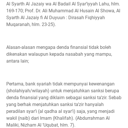
Al Syarth Al Jazaiy wa Al Badail Al Syar’iyyah Lahu, hlm.
169-170; Prof. Dr. Ali Muhammad Al Husain Al Showa, Al
Syarth Al Jazaiy fi Al Duyuun : Dirasah Fiqhiyyah
Muqaranah, hlm. 23-25).
Alasan-alasan mengapa denda finansial tidak boleh
dikenakan walaupun kepada nasabah yang mampu,
antara lain;
Pertama, bank syariah tidak mempunyai kewenangan
(sholahiyah/wilayah) untuk menjatuhkan sanksi berupa
denda finansial yang diklaim sebagai sanksi ta’zir. Sebab
yang berhak menjatuhkan sanksi ta’zir hanyalah
peradilan syar’i (al qadha al syar’i) saja, yang menjadi
wakil (naib) dari Imam (Khalifah). (Abdurrahman Al
Maliki, Nizham Al ‘Uqubat, hlm. 7).