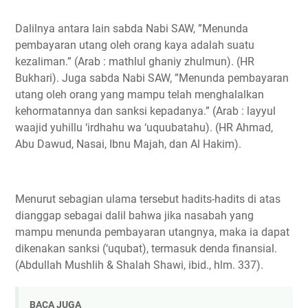
Dalilnya antara lain sabda Nabi SAW, ”Menunda
pembayaran utang oleh orang kaya adalah suatu
kezaliman.” (Arab : mathlul ghaniy zhulmun). (HR
Bukhari). Juga sabda Nabi SAW, ”Menunda pembayaran
utang oleh orang yang mampu telah menghalalkan
kehormatannya dan sanksi kepadanya.” (Arab : layyul
waajid yuhillu ‘irdhahu wa ‘uquubatahu). (HR Ahmad,
Abu Dawud, Nasai, Ibnu Majah, dan Al Hakim).
Menurut sebagian ulama tersebut hadits-hadits di atas
dianggap sebagai dalil bahwa jika nasabah yang
mampu menunda pembayaran utangnya, maka ia dapat
dikenakan sanksi (‘uqubat), termasuk denda finansial.
(Abdullah Mushlih & Shalah Shawi, ibid., hlm. 337).
BACA JUGA