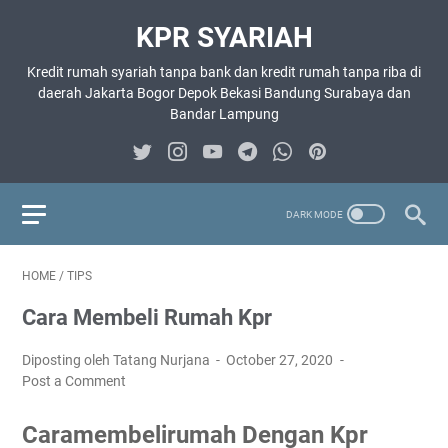
KPR SYARIAH
Kredit rumah syariah tanpa bank dan kredit rumah tanpa riba di
daerah Jakarta Bogor Depok Bekasi Bandung Surabaya dan
Bandar Lampung
HOME
/
TIPS
Cara Membeli Rumah Kpr
Diposting oleh Tatang Nurjana
October 27, 2020
Post a Comment
Caramembelirumah Dengan Kpr