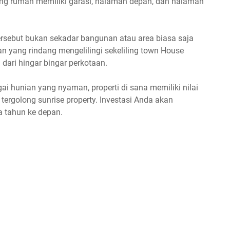
ing rumah memiliki garasi, halaman depan, dan halaman
 tersebut bukan sekadar bangunan atau area biasa saja
yang rindang mengelilingi sekeliling town House
ari hingar bingar perkotaan.
i hunian yang nyaman, properti di sana memiliki nilai
tergolong sunrise property. Investasi Anda akan
 tahun ke depan.