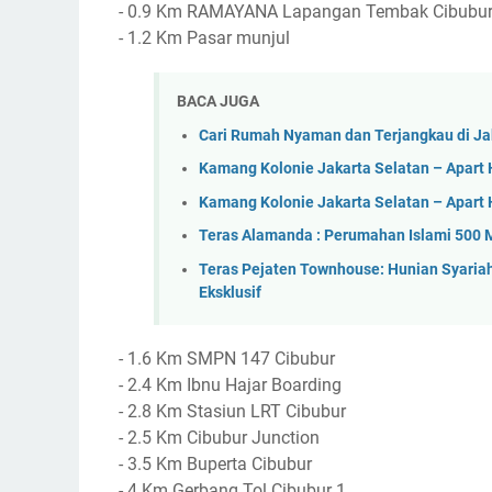
- 0.9 Km RAMAYANA Lapangan Tembak Cibubu
- 1.2 Km Pasar munjul
BACA JUGA
Cari Rumah Nyaman dan Terjangkau di Jak
Kamang Kolonie Jakarta Selatan – Apart H
Kamang Kolonie Jakarta Selatan – Apart 
Teras Alamanda : Perumahan Islami 500 M
Teras Pejaten Townhouse: Hunian Syaria
Eksklusif
- 1.6 Km SMPN 147 Cibubur
- 2.4 Km Ibnu Hajar Boarding
- 2.8 Km Stasiun LRT Cibubur
- 2.5 Km Cibubur Junction
- 3.5 Km Buperta Cibubur
- 4 Km Gerbang Tol Cibubur 1