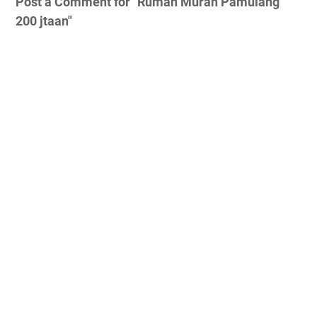
Post a Comment for "Rumah Murah Pamulang
200 jtaan"