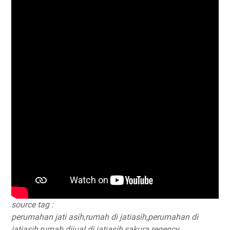
source tag :
perumahan jati asih,
rumah di jatiasih,
perumahan di
jatiasih,
rumah dijual di jatiasih,
sakura regency