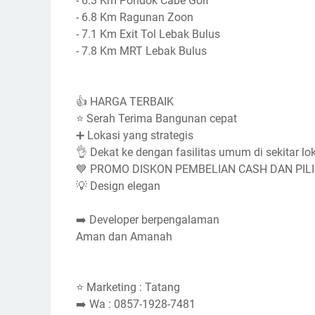
- 6.3 Km Pondok Cabe Golf
- 6.8 Km Ragunan Zoon
- 7.1 Km Exit Tol Lebak Bulus
- 7.8 Km MRT Lebak Bulus
👍 HARGA TERBAIK
⭐️ Serah Terima Bangunan cepat
➕ Lokasi yang strategis
👌 Dekat ke dengan fasilitas umum di sekitar lo
💙 PROMO DISKON PEMBELIAN CASH DAN PIL
💡 Design elegan
➡️ Developer berpengalaman
Aman dan Amanah
⭐️ Marketing : Tatang
➡️ Wa : 0857-1928-7481