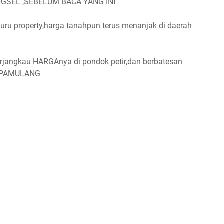
GSEL ,SEBELUM BACA YANG INI
uru property,harga tanahpun terus menanjak di daerah
rjangkau HARGAnya di pondok petir,dan berbatesan
K PAMULANG