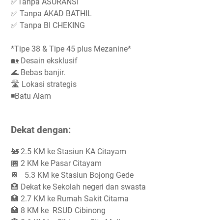
✅Tanpa ASURANSI
✅ Tanpa AKAD BATHIL
✅ Tanpa BI CHEKING
*Tipe 38 & Tipe 45 plus Mezanine*
🏡 Desain eksklusif
🌊 Bebas banjir.
🛣 Lokasi strategis
◾️Batu Alam
Dekat dengan:
🚂 2.5 KM ke Stasiun KA Citayam
🏪 2 KM ke Pasar Citayam
🚆 5.3 KM ke Stasiun Bojong Gede
🏣 Dekat ke Sekolah negeri dan swasta
🏥 2.7 KM ke Rumah Sakit Citama
🏥 8 KM ke RSUD Cibinong