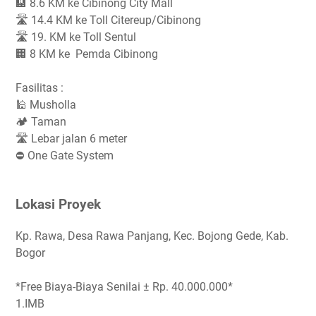
🏨 8.6 KM ke Cibinong City Mall
🛣 14.4 KM ke Toll Citereup/Cibinong
🛣 19. KM ke Toll Sentul
🏢 8 KM ke Pemda Cibinong
Fasilitas :
🕌 Musholla
🏕 Taman
🛣 Lebar jalan 6 meter
⛔️ One Gate System
Lokasi Proyek
Kp. Rawa, Desa Rawa Panjang, Kec. Bojong Gede, Kab.
Bogor
*Free Biaya-Biaya Senilai ± Rp. 40.000.000*
1.IMB